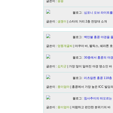
글쓴이 :
숑숑
블로그 :
심포니 오브 라이트를
글쓴이 :
샘쟁이
| 스타의 거리 2층 전망대 소개
블로그 :
백만불 홍콩 야경을 즐
글쓴이 :
엉뚱개굴씨
| 아쿠아 바, 펠릭스, 쉐라톤
블로그 :
30층에서 홍콩의 야경
글쓴이 :
김치군
| 가장 많이 알려진 야경 명소인 바
블로그 :
리츠칼튼 홍콩 118층
글쓴이 :
몽이엄마
| 홍콩에서 가장 높은 ICC 빌딩의
블로그 :
침사추이의 떠오르는 
글쓴이 :
몽이엄마
| 저렴하고 편안한 분위기의 바