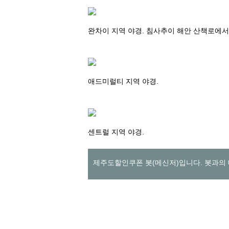
완차이 지역 야경. 침사추이 해안 산책로에서
애드미럴티 지역 야경.
센트럴 지역 야경.
제주도할인쿠폰 봇(메신저)입니다. 봇과의 