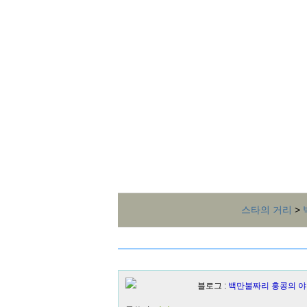
스타의 거리
>
블로그 :
백만불짜리 홍콩의 야