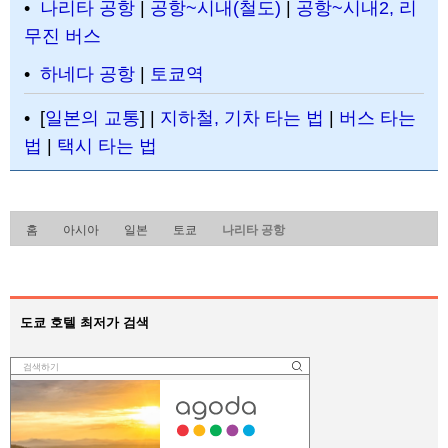
•
나리타 공항
|
공항~시내(철도)
|
공항~시내2, 리
무진 버스
•
하네다 공항
|
토쿄역
• [
일본의 교통
] |
지하철, 기차 타는 법
|
버스 타는
법
|
택시 타는 법
홈
아시아
일본
토쿄
나리타 공항
도쿄 호텔 최저가 검색