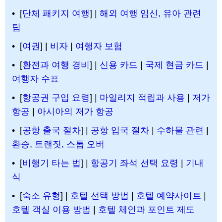
• [
단체 패키지 여행
] |
해외 여행 임신, 유아 관련
팁
• [
여권
] |
비자
|
여행자 보험
• [
환전과 여행 경비
] |
신용 카드
|
국제 현금 카드
|
여행자 수표
• [
항공권 구입 요령
] |
마일리지 적립과 사용
|
저가
항공
|
아시아의 저가 항공
• [
공항 출국 절차
] |
공항 입국 절차
|
수하물 관련
|
환승, 트랜짓, 스톱 오버
• [
비행기 타는 법
] |
항공기 좌석 선택 요령
|
기내
식
• [
숙소 유형
] |
호텔 선택 방법
|
호텔 예약사이트
|
호텔 객실 이용 방법
|
호텔 체인과 포인트 제도